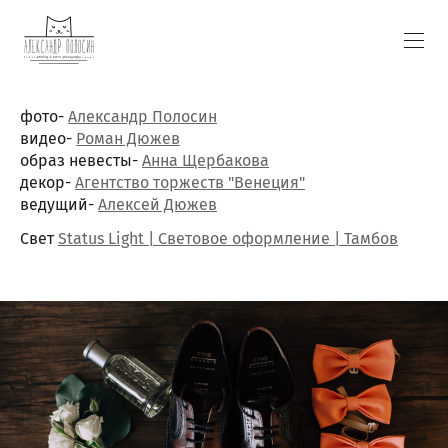
фото-
Александр Полосин
видео-
Роман Дюжев
образ невесты-
Анна Щербакова
декор-
Агентство торжеств "Венеция"
ведущий-
Алексей Дюжев
Свет
Status Light | Световое оформление | Тамбов